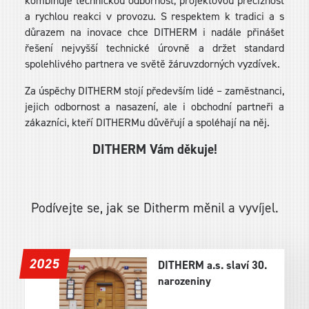
kombinuje technickou odbornost, projektovou preciznost
a rychlou reakci v provozu. S respektem k tradici a s
důrazem na inovace chce DITHERM i nadále přinášet
řešení nejvyšší technické úrovně a držet standard
spolehlivého partnera ve světě žáruvzdorných vyzdívek.
Za úspěchy DITHERM stojí především lidé – zaměstnanci,
jejich odbornost a nasazení, ale i obchodní partneři a
zákazníci, kteří DITHERMu důvěřují a spoléhají na něj.
DITHERM Vám děkuje!
Podívejte se, jak se Ditherm měnil a vyvíjel.
2025
DITHERM a.s. slaví 30.
narozeniny