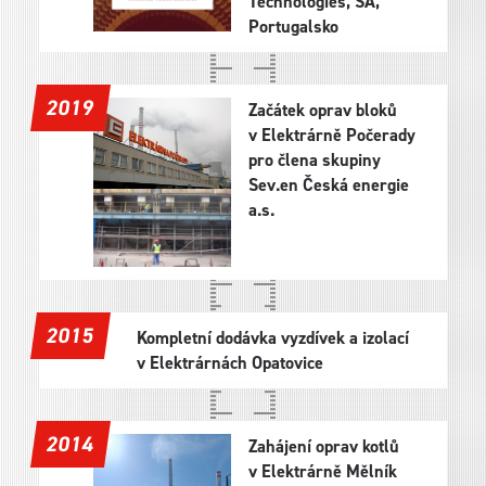
Technologies, SA,
Portugalsko
2019
Začátek oprav bloků
v Elektrárně Počerady
pro člena skupiny
Sev.en Česká energie
a.s.
2015
Kompletní dodávka vyzdívek a izolací
v Elektrárnách Opatovice
2014
Zahájení oprav kotlů
v Elektrárně Mělník