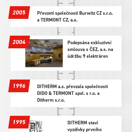
2005
Převzetí společností Burwitz CZ s.r.o.
a TERMONT CZ, a.s.
2004
Podepsána exkluzivní
smlouva s ČEZ, a.s. na
údržbu 9 elektráren
1996
DITHERM a.s. převzala společnosti
DIDO & TERMONT spol. s r.o. a
Ditherm s.r.o.
1995
DITHERM staví
vyzdívky prvního