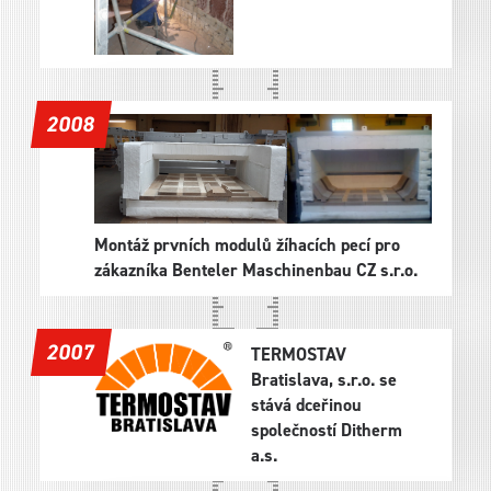
2008
Montáž prvních modulů žíhacích pecí pro
zákazníka Benteler Maschinenbau CZ s.r.o.
2007
TERMOSTAV
Bratislava, s.r.o. se
stává dceřinou
společností Ditherm
a.s.