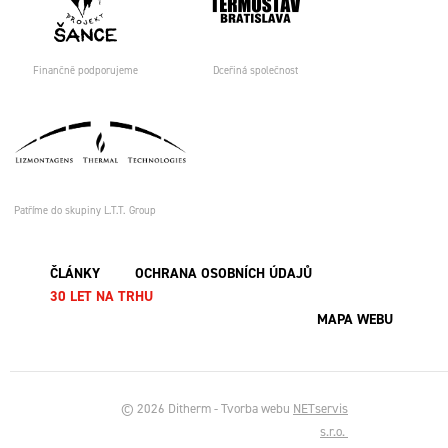
Finančně podporujeme
Dceřiná společnost
Patříme do skupiny L.T.T. Group
ČLÁNKY
OCHRANA OSOBNÍCH ÚDAJŮ
30 LET NA TRHU
MAPA WEBU
© 2026 Ditherm - Tvorba webu
NETservis
s.r.o.