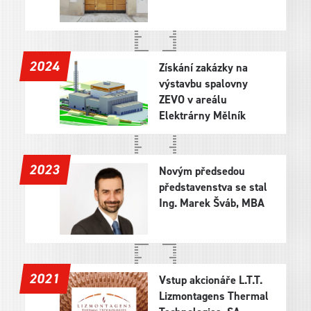
2024
Získání zakázky na
výstavbu spalovny
ZEVO v areálu
Elektrárny Mělník
2023
Novým předsedou
představenstva se stal
Ing. Marek Šváb, MBA
2021
Vstup akcionáře L.T.T.
Lizmontagens Thermal