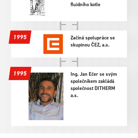
fluidního kotle
1995
Začíná spolupráce se
skupinou ČEZ, a.s.
1995
Ing. Jan Ečer se svým
společníkem zakládá
společnost DITHERM
a.s.