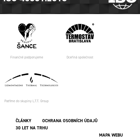
Finančně podporujeme
Dceřiná společnost
Patříme do skupiny L.T.T. Group
ČLÁNKY
OCHRANA OSOBNÍCH ÚDAJŮ
30 LET NA TRHU
MAPA WEBU