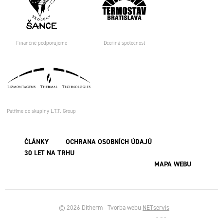
Finančně podporujeme
Dceřiná společnost
Patříme do skupiny L.T.T. Group
ČLÁNKY
OCHRANA OSOBNÍCH ÚDAJŮ
30 LET NA TRHU
MAPA WEBU
© 2026 Ditherm - Tvorba webu
NETservis