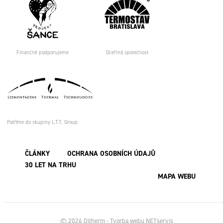
Finančně podporujeme
Dceřiná společnost
Patříme do skupiny L.T.T. Group
ČLÁNKY
OCHRANA OSOBNÍCH ÚDAJŮ
30 LET NA TRHU
MAPA WEBU
© 2026 Ditherm - Tvorba webu
NETservis