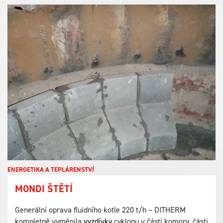
ENERGETIKA A TEPLÁRENSTVÍ
MONDI ŠTĚTÍ
Generální oprava fluidního kotle 220 t/h – DITHERM
kompletně vyměnila
vyzdívky
cyklonu v části komory, části