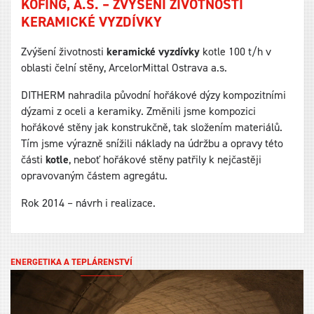
KOFING, A.S. – ZVÝŠENÍ ŽIVOTNOSTI
KERAMICKÉ VYZDÍVKY
Zvýšení životnosti
keramické vyzdívky
kotle 100 t/h v
oblasti čelní stěny, ArcelorMittal Ostrava a.s.
DITHERM nahradila původní hořákové dýzy kompozitními
dýzami z oceli a keramiky. Změnili jsme kompozici
hořákové stěny jak konstrukčně, tak složením materiálů.
Tím jsme výrazně snížili náklady na údržbu a opravy této
části
kotle
, neboť hořákové stěny patřily k nejčastěji
opravovaným částem agregátu.
Rok 2014 – návrh i realizace.
ENERGETIKA A TEPLÁRENSTVÍ