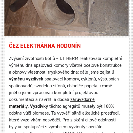
ČEZ ELEKTRÁRNA HODONÍN
Zvýšení životnosti kotlů – DITHERM realizovala kompletní
výměnu dna spalovací komory včetně ocelové konstrukce
a obnovy vlastností tryskového dna; dále jsme zajistili
výměnu vyzdívek
spalovací komory, cyklonů, výstupních
spalinovodů, svodek a sifonů, chladiče popela; kromě
jiného jsme zpracovali kompletní projektovou
dokumentaci a navrhli a dodali
žáruvzdorné
materiály
.
Vyzdívky
těchto agregátů musely být 100%
odolné vůči biomase. Ta vytváří silně alkalické prostředí,
které vyzdívkám nesvědčí. Pro získání cílové odolnosti
byly ve spolupráci s výrobcem vyvinuty speciální