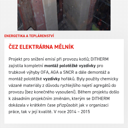
ENERGETIKA A TEPLÁRENSTVÍ
ČEZ ELEKTRÁRNA MĚLNÍK
Projekt pro snížení emisí při provozu kotlů; DITHERM
zajistila kompletní
montáž polotěžké vyzdívky
pro
trubkové výhyby OFA, AGA a SNCR a dále demontáž a
montáž polotěžké
vyzdívky
hořáků. Byly použity chemicky
vázané materiály z důvodu rychlejšího najetí agregátů do
provozu (bez konečného vysoušení). Během projektu došlo
k zásadním projekčním změnám, kterým se DITHERM
dokázala v krátkém čase přizpůsobit jak v organizaci
práce, tak v její kvalitě. V roce 2014 – 2015