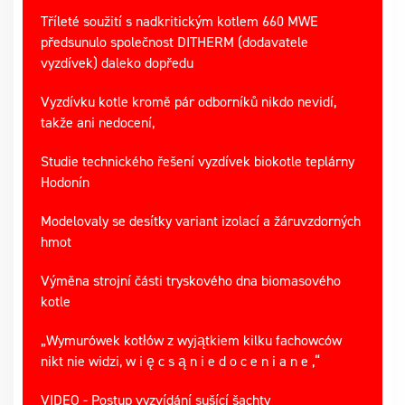
Tříleté soužití s nadkritickým kotlem 660 MWE
předsunulo společnost DITHERM (dodavatele
vyzdívek) daleko dopředu
Vyzdívku kotle kromě pár odborníků nikdo nevidí,
takže ani nedocení,
Studie technického řešení vyzdívek biokotle teplárny
Hodonín
Modelovaly se desítky variant izolací a žáruvzdorných
hmot
Výměna strojní části tryskového dna biomasového
kotle
„Wymurówek kotłów z wyjątkiem kilku fachowców
nikt nie widzi, w i ę c s ą n i e d o c e n i a n e ,“
VIDEO - Postup vyzvídání sušící šachty