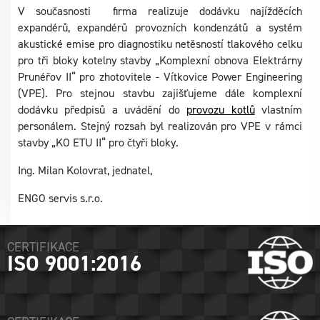
V současnosti firma realizuje dodávku najížděcích
expandérů, expandérů provozních kondenzátů a systém
akustické emise pro diagnostiku netěsností tlakového celku
pro tři bloky kotelny stavby „Komplexní obnova Elektrárny
Prunéřov II“ pro zhotovitele - Vítkovice Power Engineering
(VPE). Pro stejnou stavbu zajišťujeme dále komplexní
dodávku předpisů a uvádění do
provozu kotlů
vlastním
personálem. Stejný rozsah byl realizován pro VPE v rámci
stavby „KO ETU II“ pro čtyři bloky.
Ing. Milan Kolovrat, jednatel,
ENGO servis s.r.o.
CERTIFIKACE
ISO 9001:2016