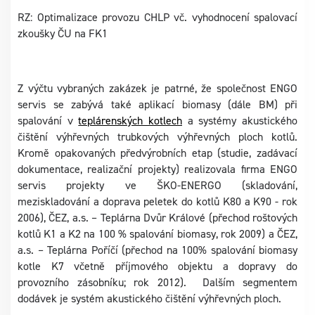
RZ: Optimalizace provozu CHLP vč. vyhodnocení spalovací
zkoušky ČU na FK1
Z výčtu vybraných zakázek je patrné, že společnost ENGO
servis se zabývá také aplikací biomasy (dále BM) při
spalování v
teplárenských kotlech
a systémy akustického
čištění výhřevných trubkových výhřevných ploch kotlů.
Kromě opakovaných předvýrobních etap (studie, zadávací
dokumentace, realizační projekty) realizovala firma ENGO
servis projekty ve ŠKO-ENERGO (skladování,
meziskladování a doprava peletek do kotlů K80 a K90 - rok
2006), ČEZ, a.s. – Teplárna Dvůr Králové (přechod roštových
kotlů K1 a K2 na 100 % spalování biomasy, rok 2009) a ČEZ,
a.s. – Teplárna Poříčí (přechod na 100% spalování biomasy
kotle K7 včetně příjmového objektu a dopravy do
provozního zásobníku; rok 2012). Dalším segmentem
dodávek je systém akustického čištění výhřevných ploch.